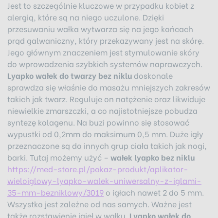
Jest to szczególnie kluczowe w przypadku kobiet z
alergią, które są na niego uczulone. Dzięki
przesuwaniu wałka wytwarza się na jego końcach
prąd galwaniczny, który przekazywany jest na skórę.
Jego głównym znaczeniem jest stymulowanie skóry
do wprowadzenia szybkich systemów naprawczych.
Lyapko wałek do twarzy bez niklu
doskonale
sprawdza się właśnie do masażu mniejszych zakresów
takich jak twarz. Reguluje on natężenie oraz likwiduje
niewielkie zmarszczki, a co najistotniejsze pobudza
syntezę kolagenu. Na buzi powinno się stosować
wypustki od 0,2mm do maksimum 0,5 mm. Duże igły
przeznaczone są do innych grup ciała takich jak nogi,
barki. Tutaj możemy użyć –
wałek lyapko bez niklu
https://med-store.pl/pokaz-produkt/aplikator-
wieloiglowy-lyapko-walek-uniwersalny-z-iglami-
35-mm-bezniklowy/3019
o igłach nawet 2 do 5 mm.
Wszystko jest zależne od nas samych. Ważne jest
także rozstawienie igieł w wałku.
Lyapko wałek do