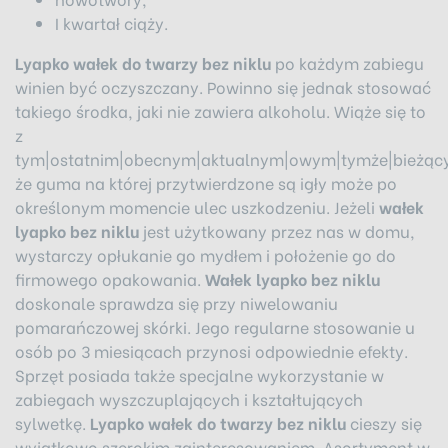
I kwartał ciąży.
Lyapko wałek do twarzy bez niklu
po każdym zabiegu
winien być oczyszczany. Powinno się jednak stosować
takiego środka, jaki nie zawiera alkoholu. Wiąże się to
z
tym|ostatnim|obecnym|aktualnym|owym|tymże|bieżąc
że guma na której przytwierdzone są igły może po
określonym momencie ulec uszkodzeniu. Jeżeli
wałek
lyapko bez niklu
jest użytkowany przez nas w domu,
wystarczy opłukanie go mydłem i położenie go do
firmowego opakowania.
Wałek lyapko bez niklu
doskonale sprawdza się przy niwelowaniu
pomarańczowej skórki. Jego regularne stosowanie u
osób po 3 miesiącach przynosi odpowiednie efekty.
Sprzęt posiada także specjalne wykorzystanie w
zabiegach wyszczuplających i kształtujących
sylwetkę.
Lyapko wałek do twarzy bez niklu
cieszy się
wyjątkowo szerokim zainteresowaniem. Asortyment w