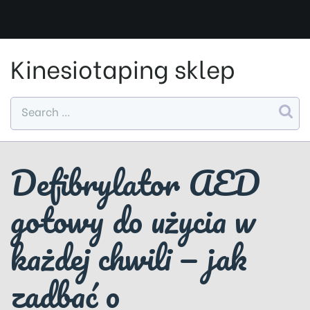
Skip
to
content
Kinesiotaping sklep
Defibrylator AED
gotowy do użycia w
każdej chwili — jak
zadbać o