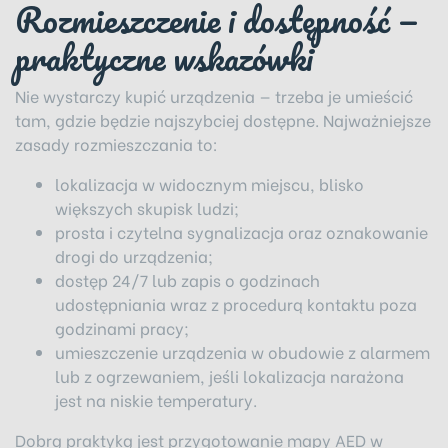
Rozmieszczenie i dostępność —
praktyczne wskazówki
Nie wystarczy kupić urządzenia — trzeba je umieścić
tam, gdzie będzie najszybciej dostępne. Najważniejsze
zasady rozmieszczania to:
lokalizacja w widocznym miejscu, blisko
większych skupisk ludzi;
prosta i czytelna sygnalizacja oraz oznakowanie
drogi do urządzenia;
dostęp 24/7 lub zapis o godzinach
udostępniania wraz z procedurą kontaktu poza
godzinami pracy;
umieszczenie urządzenia w obudowie z alarmem
lub z ogrzewaniem, jeśli lokalizacja narażona
jest na niskie temperatury.
Dobrą praktyką jest przygotowanie mapy AED w