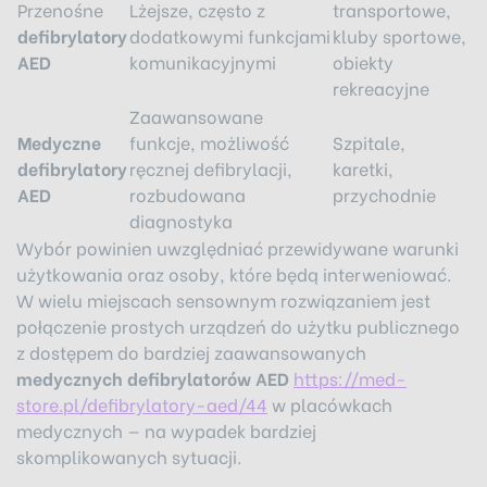
Przenośne
Lżejsze, często z
transportowe,
defibrylatory
dodatkowymi funkcjami
kluby sportowe,
AED
komunikacyjnymi
obiekty
rekreacyjne
Zaawansowane
Medyczne
funkcje, możliwość
Szpitale,
defibrylatory
ręcznej defibrylacji,
karetki,
AED
rozbudowana
przychodnie
diagnostyka
Wybór powinien uwzględniać przewidywane warunki
użytkowania oraz osoby, które będą interweniować.
W wielu miejscach sensownym rozwiązaniem jest
połączenie prostych urządzeń do użytku publicznego
z dostępem do bardziej zaawansowanych
medycznych defibrylatorów AED
https://med-
store.pl/defibrylatory-aed/44
w placówkach
medycznych — na wypadek bardziej
skomplikowanych sytuacji.