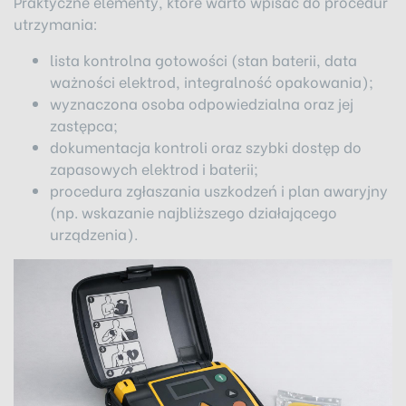
Praktyczne elementy, które warto wpisać do procedur
utrzymania:
lista kontrolna gotowości (stan baterii, data
ważności elektrod, integralność opakowania);
wyznaczona osoba odpowiedzialna oraz jej
zastępca;
dokumentacja kontroli oraz szybki dostęp do
zapasowych elektrod i baterii;
procedura zgłaszania uszkodzeń i plan awaryjny
(np. wskazanie najbliższego działającego
urządzenia).