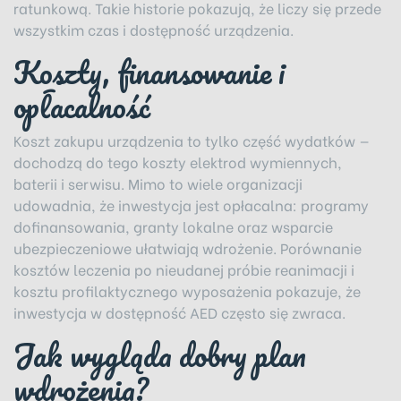
ratunkową. Takie historie pokazują, że liczy się przede
wszystkim czas i dostępność urządzenia.
Koszty, finansowanie i
opłacalność
Koszt zakupu urządzenia to tylko część wydatków —
dochodzą do tego koszty elektrod wymiennych,
baterii i serwisu. Mimo to wiele organizacji
udowadnia, że inwestycja jest opłacalna: programy
dofinansowania, granty lokalne oraz wsparcie
ubezpieczeniowe ułatwiają wdrożenie. Porównanie
kosztów leczenia po nieudanej próbie reanimacji i
kosztu profilaktycznego wyposażenia pokazuje, że
inwestycja w dostępność AED często się zwraca.
Jak wygląda dobry plan
wdrożenia?