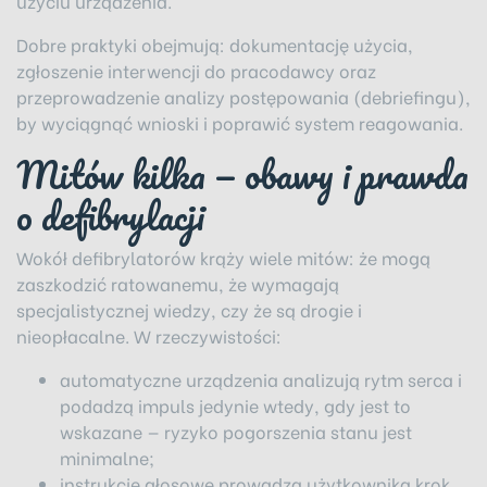
użyciu urządzenia.
Dobre praktyki obejmują: dokumentację użycia,
zgłoszenie interwencji do pracodawcy oraz
przeprowadzenie analizy postępowania (debriefingu),
by wyciągnąć wnioski i poprawić system reagowania.
Mitów kilka — obawy i prawda
o defibrylacji
Wokół defibrylatorów krąży wiele mitów: że mogą
zaszkodzić ratowanemu, że wymagają
specjalistycznej wiedzy, czy że są drogie i
nieopłacalne. W rzeczywistości:
automatyczne urządzenia analizują rytm serca i
podadzą impuls jedynie wtedy, gdy jest to
wskazane — ryzyko pogorszenia stanu jest
minimalne;
instrukcje głosowe prowadzą użytkownika krok