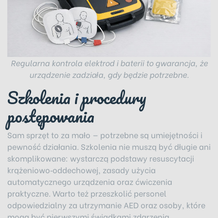
Regularna kontrola elektrod i baterii to gwarancja, że
urządzenie zadziała, gdy będzie potrzebne.
Szkolenia i procedury
postępowania
Sam sprzęt to za mało — potrzebne są umiejętności i
pewność działania. Szkolenia nie muszą być długie ani
skomplikowane: wystarczą podstawy resuscytacji
krążeniowo‑oddechowej, zasady użycia
automatycznego urządzenia oraz ćwiczenia
praktyczne. Warto też przeszkolić personel
odpowiedzialny za utrzymanie AED oraz osoby, które
mogą być pierwszymi świadkami zdarzenia.