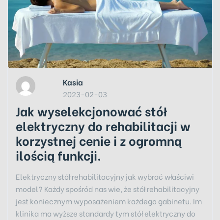
Kasia
2023-02-03
Jak wyselekcjonować stół
elektryczny do rehabilitacji w
korzystnej cenie i z ogromną
ilością funkcji.
Elektryczny stół rehabilitacyjny jak wybrać właściwi
model? Każdy spośród nas wie, że stół rehabilitacyjny
jest koniecznym wyposażeniem każdego gabinetu. Im
klinika ma wyższe standardy tym stół elektryczny do