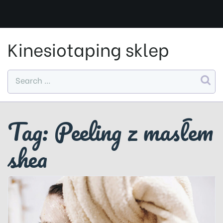
Skip
to
content
Kinesiotaping sklep
Tag:
Peeling z masłem
shea