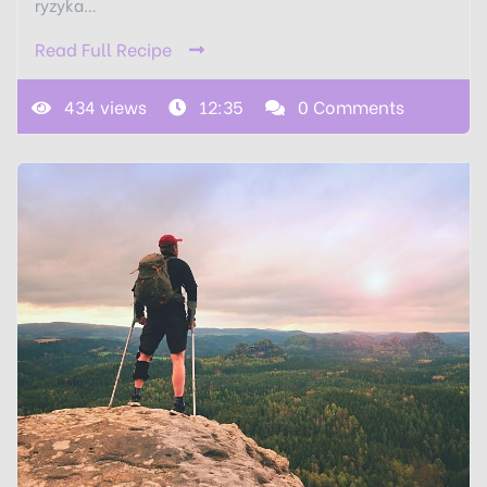
ryzyka…
Read Full Recipe
434 views
12:35
0 Comments