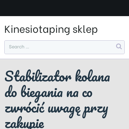
Skip
to
content
Kinesiotaping sklep
Stabilizator kolana
do biegania na co
zwrócić uwagę przy
zakupie