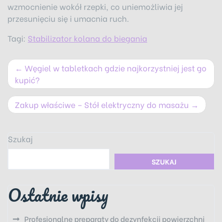
wzmocnienie wokół rzepki, co uniemożliwia jej
przesunięciu się i umacnia ruch.
Tagi:
Stabilizator kolana do biegania
Nawigacja
Węgiel w tabletkach gdzie najkorzystniej jest go
wpisu
kupić?
Zakup właściwe – Stół elektryczny do masażu
Szukaj
SZUKAJ
Ostatnie wpisy
Profesjonalne preparaty do dezynfekcji powierzchni