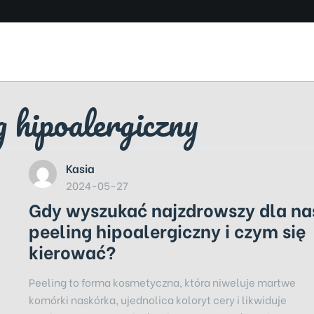
g hipoalergiczny
Kasia
2024-05-27
Gdy wyszukać najzdrowszy dla na
peeling hipoalergiczny i czym się
kierować?
Peeling to forma kosmetyczna, która niweluje martwe
komórki naskórka, ujednolica koloryt cery i likwiduje