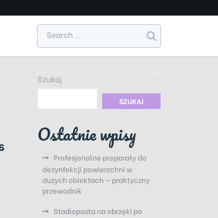
Szukaj
SZUKAJ
Ostatnie wpisy
s
Profesjonalne preparaty do
dezynfekcji powierzchni w
dużych obiektach — praktyczny
przewodnik
Stadiopasta na obrzęki po