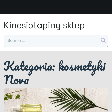
Skip
to
content
Kinesiotaping sklep
Kategoria:
kosmetyki
Nova