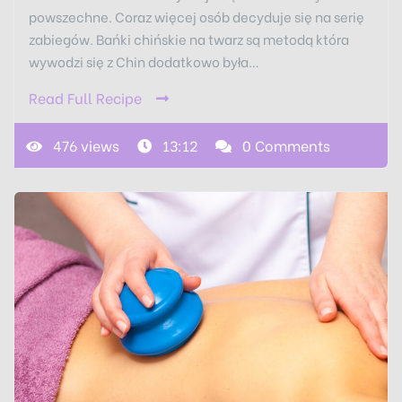
powszechne. Coraz więcej osób decyduje się na serię
zabiegów. Bańki chińskie na twarz są metodą która
wywodzi się z Chin dodatkowo była…
Read Full Recipe
476 views
13:12
0 Comments