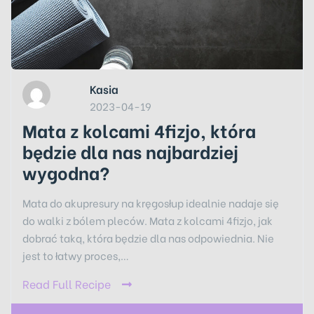
Kasia
2023-04-19
Mata z kolcami 4fizjo, która
będzie dla nas najbardziej
wygodna?
Mata do akupresury na kręgosłup idealnie nadaje się
do walki z bólem pleców. Mata z kolcami 4fizjo, jak
dobrać taką, która będzie dla nas odpowiednia. Nie
jest to łatwy proces,…
Read Full Recipe